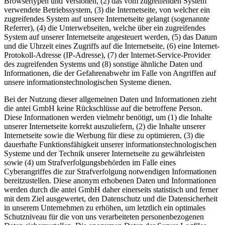
Browsertypen und Versionen, (2) das vom zugreifenden System
verwendete Betriebssystem, (3) die Internetseite, von welcher ein
zugreifendes System auf unsere Internetseite gelangt (sogenannte
Referrer), (4) die Unterwebseiten, welche über ein zugreifendes
System auf unserer Internetseite angesteuert werden, (5) das Datum
und die Uhrzeit eines Zugriffs auf die Internetseite, (6) eine Internet-
Protokoll-Adresse (IP-Adresse), (7) der Internet-Service-Provider
des zugreifenden Systems und (8) sonstige ähnliche Daten und
Informationen, die der Gefahrenabwehr im Falle von Angriffen auf
unsere informationstechnologischen Systeme dienen.
Bei der Nutzung dieser allgemeinen Daten und Informationen zieht
die antei GmbH keine Rückschlüsse auf die betroffene Person.
Diese Informationen werden vielmehr benötigt, um (1) die Inhalte
unserer Internetseite korrekt auszuliefern, (2) die Inhalte unserer
Internetseite sowie die Werbung für diese zu optimieren, (3) die
dauerhafte Funktionsfähigkeit unserer informationstechnologischen
Systeme und der Technik unserer Internetseite zu gewährleisten
sowie (4) um Strafverfolgungsbehörden im Falle eines
Cyberangriffes die zur Strafverfolgung notwendigen Informationen
bereitzustellen. Diese anonym erhobenen Daten und Informationen
werden durch die antei GmbH daher einerseits statistisch und ferner
mit dem Ziel ausgewertet, den Datenschutz und die Datensicherheit
in unserem Unternehmen zu erhöhen, um letztlich ein optimales
Schutzniveau für die von uns verarbeiteten personenbezogenen