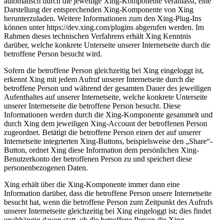
automatisch durch die jeweilige Xing-Komponente veranlasst, eine
Darstellung der entsprechenden Xing-Komponente von Xing
herunterzuladen. Weitere Informationen zum den Xing-Plug-Ins
können unter https://dev.xing.com/plugins abgerufen werden. Im
Rahmen dieses technischen Verfahrens erhält Xing Kenntnis
darüber, welche konkrete Unterseite unserer Internetseite durch die
betroffene Person besucht wird.
Sofern die betroffene Person gleichzeitig bei Xing eingeloggt ist,
erkennt Xing mit jedem Aufruf unserer Internetseite durch die
betroffene Person und während der gesamten Dauer des jeweiligen
Aufenthaltes auf unserer Internetseite, welche konkrete Unterseite
unserer Internetseite die betroffene Person besucht. Diese
Informationen werden durch die Xing-Komponente gesammelt und
durch Xing dem jeweiligen Xing-Account der betroffenen Person
zugeordnet. Betätigt die betroffene Person einen der auf unserer
Internetseite integrierten Xing-Buttons, beispielsweise den „Share“-
Button, ordnet Xing diese Information dem persönlichen Xing-
Benutzerkonto der betroffenen Person zu und speichert diese
personenbezogenen Daten.
Xing erhält über die Xing-Komponente immer dann eine
Information darüber, dass die betroffene Person unsere Internetseite
besucht hat, wenn die betroffene Person zum Zeitpunkt des Aufrufs
unserer Internetseite gleichzeitig bei Xing eingeloggt ist; dies findet
unabhängig davon statt, ob die betroffene Person die Xing-